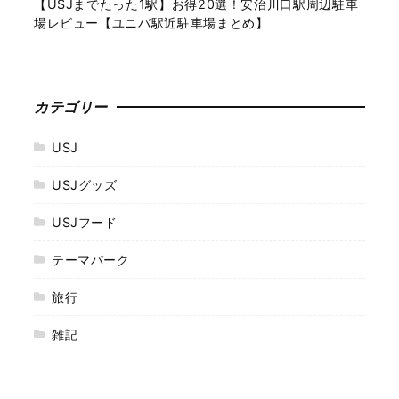
【USJまでたった1駅】お得20選！安治川口駅周辺駐車
場レビュー【ユニバ駅近駐車場まとめ】
カテゴリー
USJ
USJグッズ
USJフード
テーマパーク
旅行
雑記