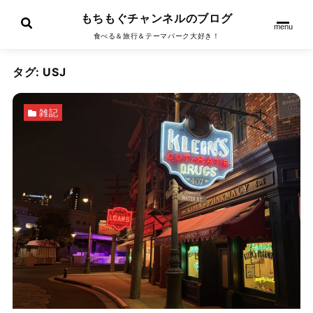
もちもぐチャンネルのブログ
menu
食べる＆旅行＆テーマパーク大好き！
タグ:
USJ
雑記